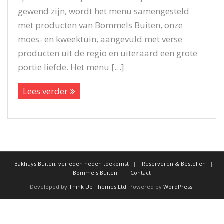
gewend zijn, wordt het menu samengesteld
met producten van Bommels Buiten, onze
moes- en kweektuin, aangevuld met verse
producten uit de regio en uiteraard een grote
portie liefde. Het menu […]
Lees verder
Bakhuys Buiten, verleden heden toekomst
Reserveren & Bestellen
Bommels Buiten
Contact
Developed by
Think Up Themes Ltd
. Powered by
WordPress
.