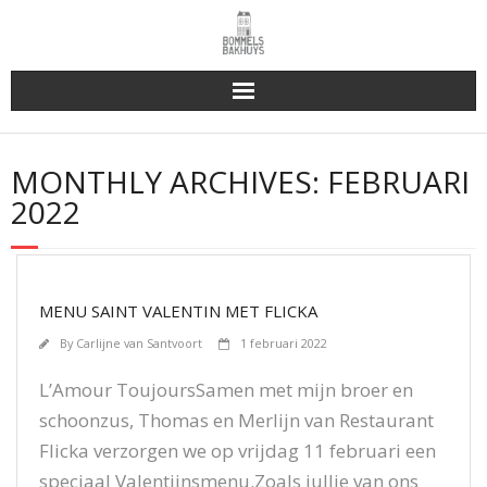
Bakhuys Buiten, verleden heden toekomst
MONTHLY ARCHIVES:
FEBRUARI
Reserveren & Bestellen
2022
Bommels Buiten
Contact
MENU SAINT VALENTIN MET FLICKA
By
Carlijne van Santvoort
1 februari 2022
L’Amour ToujoursSamen met mijn broer en
schoonzus, Thomas en Merlijn van Restaurant
Flicka verzorgen we op vrijdag 11 februari een
speciaal Valentijnsmenu.Zoals jullie van ons