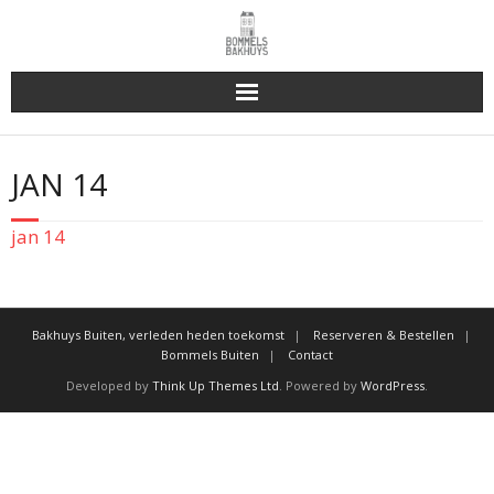
Bakhuys Buiten, verleden heden toekomst
JAN 14
Reserveren & Bestellen
jan 14
Bommels Buiten
Contact
Bakhuys Buiten, verleden heden toekomst
Reserveren & Bestellen
Bommels Buiten
Contact
Developed by
Think Up Themes Ltd
. Powered by
WordPress
.