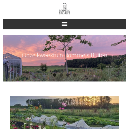
Bakhuys Buiten, verleden heden toekomst
Reserveren & Bestellen
Onze kweektuin Bommels Buiten
Bommels Buiten
Contact