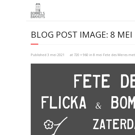
BLOG POST IMAGE:
8 MEI
Published
3 mei 2021
at
720 × 960
in
8 mei Fete des Meres met 