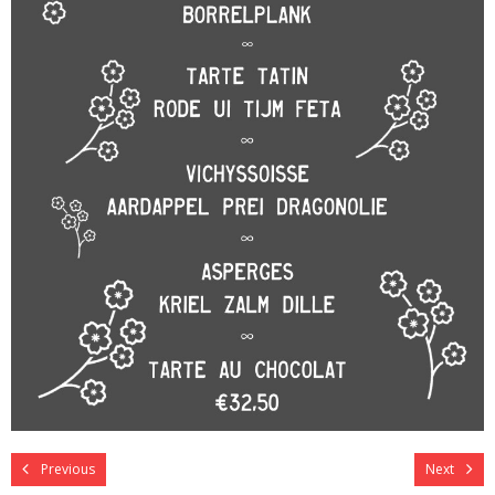
Previous
Next