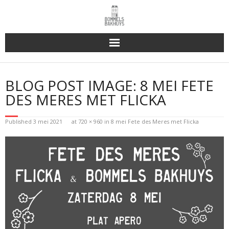
Bakhuys Buiten, verleden heden toekomst
BLOG POST IMAGE:
8 MEI FETE
Reserveren & Bestellen
DES MERES MET FLICKA
Bommels Buiten
Published
3 mei 2021
at
720 × 960
in
8 mei Fete des Meres met Flicka
Contact