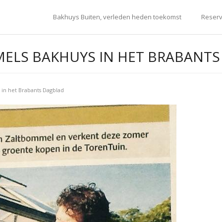
Bakhuys Buiten, verleden heden toekomst
Reserv
ELS BAKHUYS IN HET BRABANTS
in het Brabants Dagblad