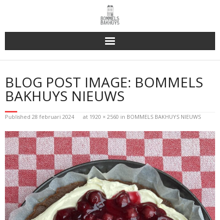
Bakhuys Buiten, verleden heden toekomst
BLOG POST IMAGE:
BOMMELS
Reserveren & Bestellen
BAKHUYS NIEUWS
Bommels Buiten
Published
28 februari 2024
at
1920 × 2560
in
BOMMELS BAKHUYS NIEUWS
Contact