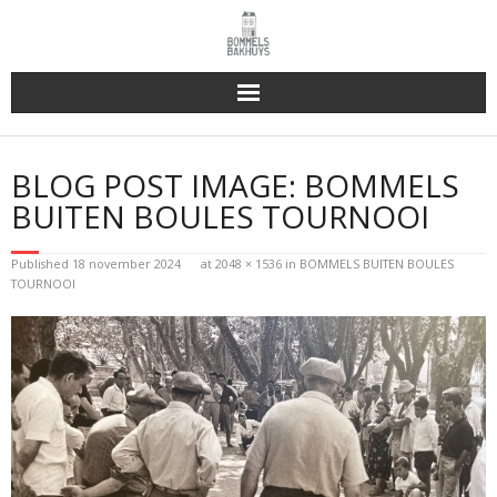
Bakhuys Buiten, verleden heden toekomst
BLOG POST IMAGE:
BOMMELS
Reserveren & Bestellen
BUITEN BOULES TOURNOOI
Bommels Buiten
Published
18 november 2024
at
2048 × 1536
in
BOMMELS BUITEN BOULES
TOURNOOI
Contact