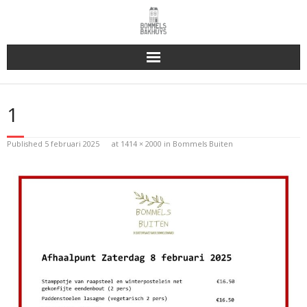
Bakhuys Buiten, verleden heden toekomst
1
Reserveren & Bestellen
Published
5 februari 2025
at
1414 × 2000
in
Bommels Buiten
Bommels Buiten
Contact