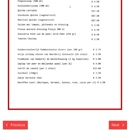
Previous
Next