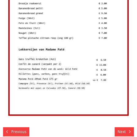
Previous
Next