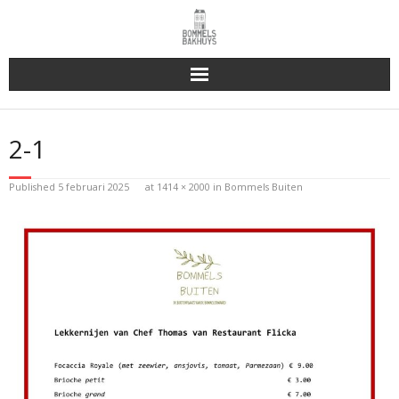
Bakhuys Buiten, verleden heden toekomst
2-1
Reserveren & Bestellen
Published
5 februari 2025
at
1414 × 2000
in
Bommels Buiten
Bommels Buiten
Contact