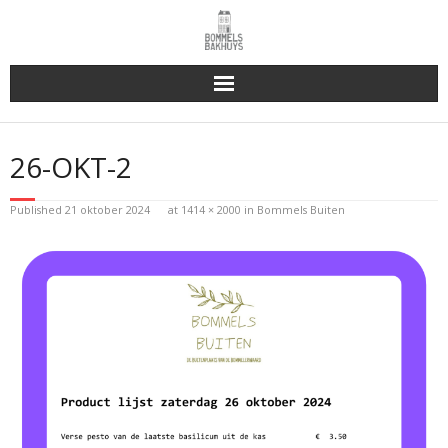
Bakhuys Buiten, verleden heden toekomst
26-OKT-2
Reserveren & Bestellen
Published
21 oktober 2024
at
1414 × 2000
in
Bommels Buiten
Bommels Buiten
Contact