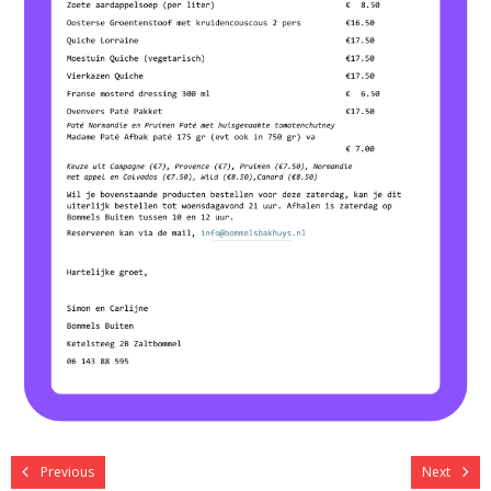
Previous
Next