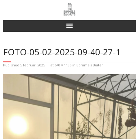
Bakhuys Buiten, verleden heden toekomst
FOTO-05-02-2025-09-40-27-1
Reserveren & Bestellen
Published
5 februari 2025
at
640 × 1136
in
Bommels Buiten
Bommels Buiten
Contact