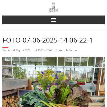
Bakhuys Buiten, verleden heden toekomst
FOTO-07-06-2025-14-06-22-1
Reserveren & Bestellen
Published
16 juni 2025
at
1920 × 2560
in
Bommels Buiten
Bommels Buiten
Contact