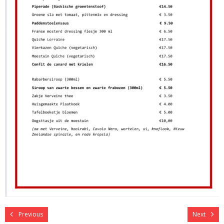
Previous
Next