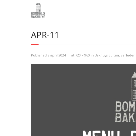
APR-11
Published
8 april 2024
at
720 × 960
in
Bakhuys Buiten, verlede