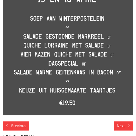
Previous
Next