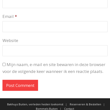
Email
*
Website
Mijn naam, e-mail en site bewaren in deze browser
voor de volgende keer wanneer ik een reactie plaats.
Bakhuys Buiten, verleden heden toekomst
Reserveren & Bestellen
Bommels Buiten
Contact