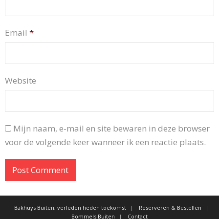
Email
*
Website
Mijn naam, e-mail en site bewaren in deze browser
voor de volgende keer wanneer ik een reactie plaats.
Bakhuys Buiten, verleden heden toekomst
Reserveren & Bestellen
Bommels Buiten
Contact