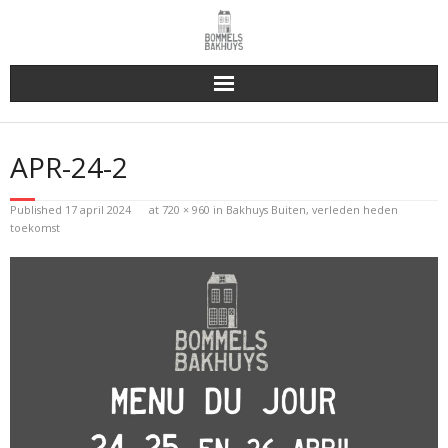
Bakhuys Buiten, verleden heden toekomst
APR-24-2
Reserveren & Bestellen
Published
17 april 2024
at
720 × 960
in
Bakhuys Buiten, verleden heden
Bommels Buiten
toekomst
Contact