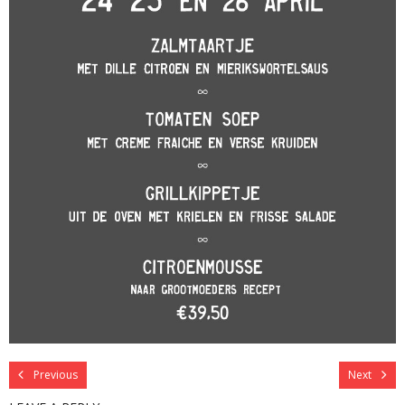
Previous
Next