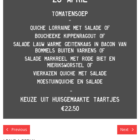
Previous
Next