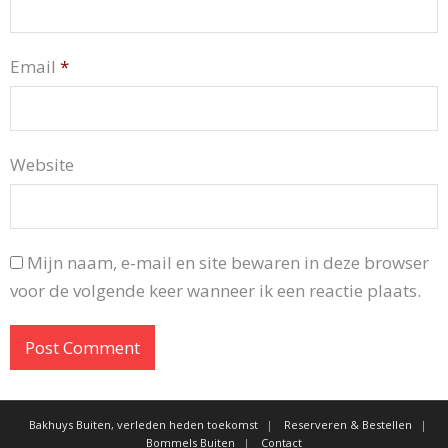
Email
*
Website
Mijn naam, e-mail en site bewaren in deze browser
voor de volgende keer wanneer ik een reactie plaats.
Bakhuys Buiten, verleden heden toekomst
Reserveren & Bestellen
Bommels Buiten
Contact