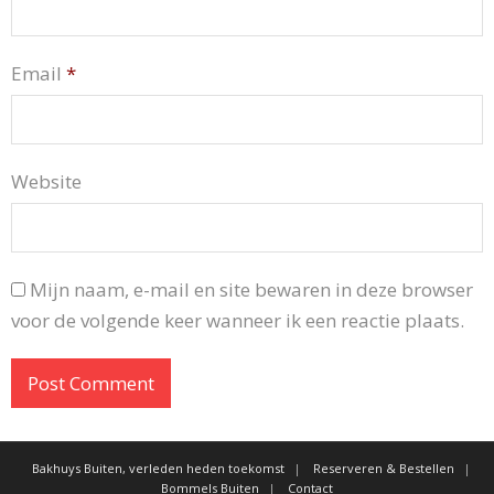
Email
*
Website
Mijn naam, e-mail en site bewaren in deze browser
voor de volgende keer wanneer ik een reactie plaats.
Bakhuys Buiten, verleden heden toekomst
Reserveren & Bestellen
Bommels Buiten
Contact