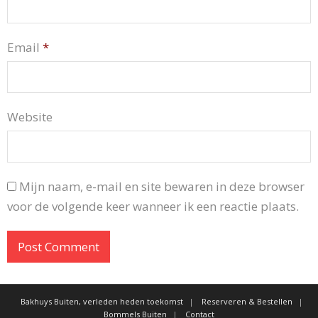
Email
*
Website
Mijn naam, e-mail en site bewaren in deze browser
voor de volgende keer wanneer ik een reactie plaats.
Bakhuys Buiten, verleden heden toekomst
Reserveren & Bestellen
Bommels Buiten
Contact