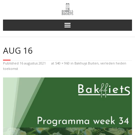
Bakhuys Buiten, verleden heden toekomst
AUG 16
Reserveren & Bestellen
Published
16 augustus 2021
at
540 × 960
in
Bakhuys Buiten, verleden heden
Bommels Buiten
toekomst
Contact