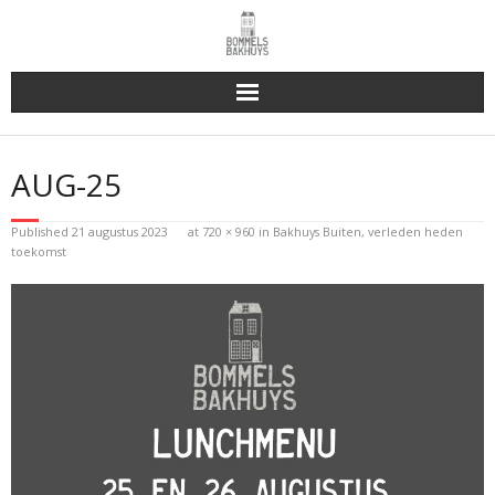
Bakhuys Buiten, verleden heden toekomst
AUG-25
Reserveren & Bestellen
Published
21 augustus 2023
at
720 × 960
in
Bakhuys Buiten, verleden heden
Bommels Buiten
toekomst
Contact