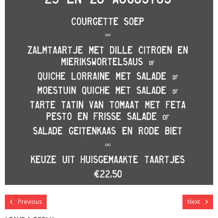
Previous
Next