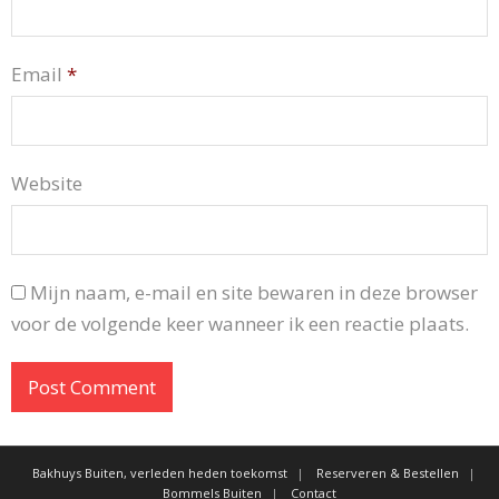
Email
*
Website
Mijn naam, e-mail en site bewaren in deze browser
voor de volgende keer wanneer ik een reactie plaats.
Bakhuys Buiten, verleden heden toekomst
Reserveren & Bestellen
Bommels Buiten
Contact