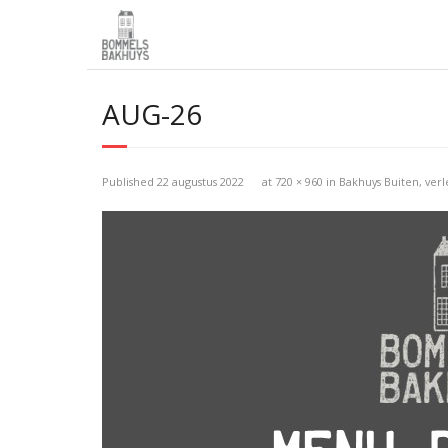
AUG-26
Published
22 augustus 2022
at
720 × 960
in
Bakhuys Buiten, ve