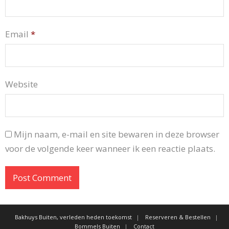
Email
*
Website
Mijn naam, e-mail en site bewaren in deze browser
voor de volgende keer wanneer ik een reactie plaats.
Bakhuys Buiten, verleden heden toekomst
Reserveren & Bestellen
Bommels Buiten
Contact