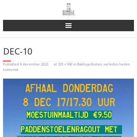
Bakhuys Buiten, verleden heden toekomst
DEC-10
Reserveren & Bestellen
Published
6 december 2022
at
720 × 960
in
Bakhuys Buiten, verleden heden
Bommels Buiten
toekomst
Contact