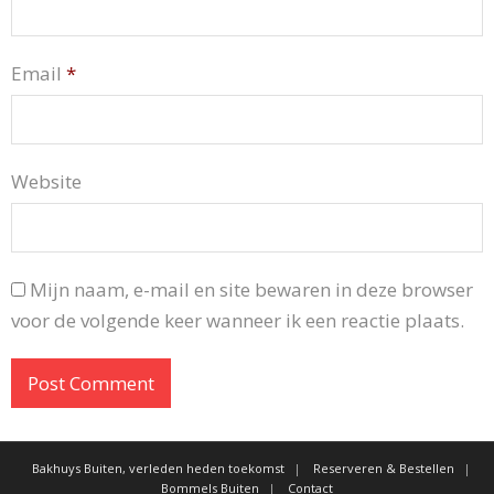
Email
*
Website
Mijn naam, e-mail en site bewaren in deze browser
voor de volgende keer wanneer ik een reactie plaats.
Bakhuys Buiten, verleden heden toekomst
Reserveren & Bestellen
Bommels Buiten
Contact