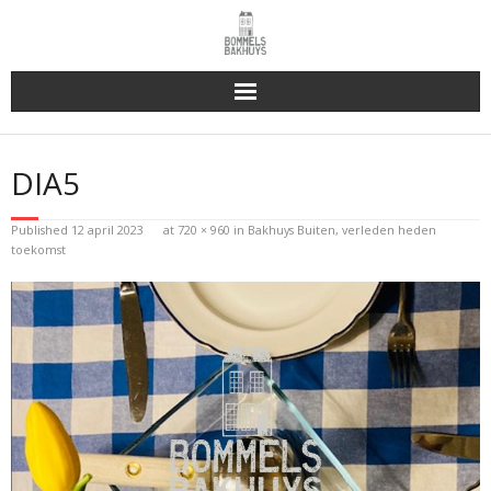
Bakhuys Buiten, verleden heden toekomst
DIA5
Reserveren & Bestellen
Published
12 april 2023
at
720 × 960
in
Bakhuys Buiten, verleden heden
Bommels Buiten
toekomst
Contact