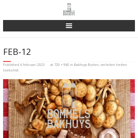
Bakhuys Buiten, verleden heden toekomst
FEB-12
Reserveren & Bestellen
Published
6 februari 2023
at
720 × 960
in
Bakhuys Buiten, verleden heden
Bommels Buiten
toekomst
Contact