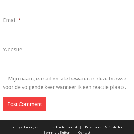
Email
*
Website
Mijn naam, e-mail en site bewaren in deze browser
voor de volgende keer wanneer ik een reactie plaats.
Bakhuys Buiten, verleden heden toekomst
Reserveren & Bestellen
Bommels Buiten
Contact