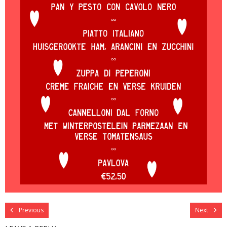
Previous
Next