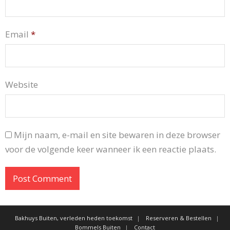
Email
*
Website
Mijn naam, e-mail en site bewaren in deze browser
voor de volgende keer wanneer ik een reactie plaats.
Bakhuys Buiten, verleden heden toekomst
Reserveren & Bestellen
Bommels Buiten
Contact