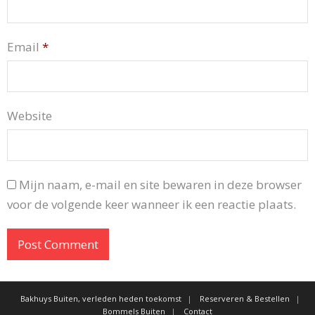
Email
*
Website
Mijn naam, e-mail en site bewaren in deze browser
voor de volgende keer wanneer ik een reactie plaats.
Bakhuys Buiten, verleden heden toekomst
Reserveren & Bestellen
Bommels Buiten
Contact