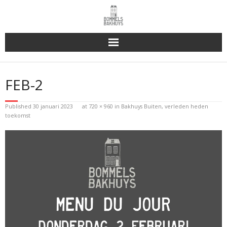
Bakhuys Buiten, verleden heden toekomst
FEB-2
Reserveren & Bestellen
Published
30 januari 2023
at
720 × 960
in
Bakhuys Buiten, verleden heden
Bommels Buiten
toekomst
Contact