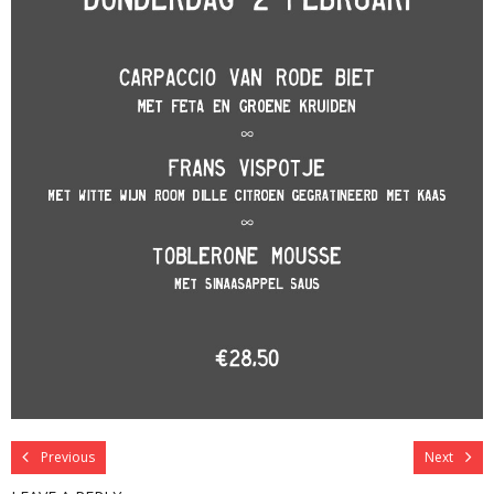
Previous
Next