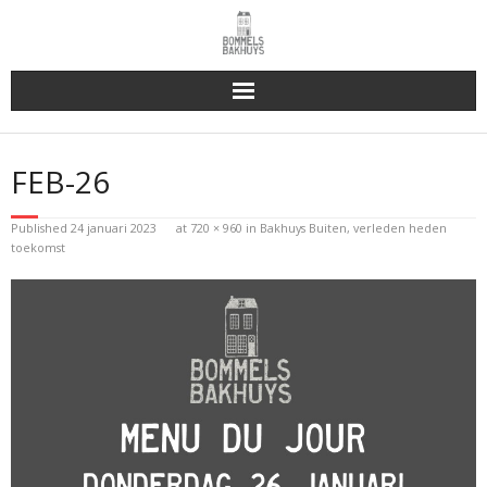
Bakhuys Buiten, verleden heden toekomst
FEB-26
Reserveren & Bestellen
Published
24 januari 2023
at
720 × 960
in
Bakhuys Buiten, verleden heden
Bommels Buiten
toekomst
Contact