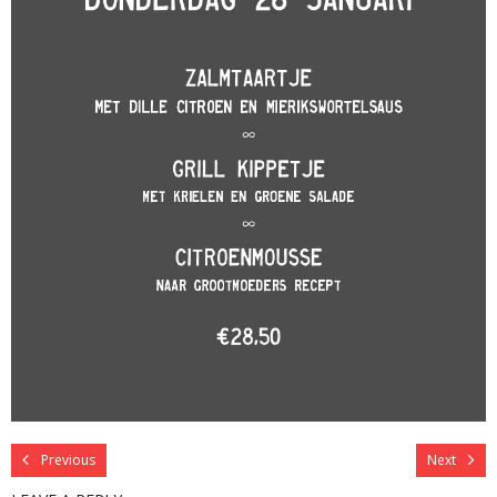
Previous
Next