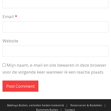
Email
*
Website
Mijn naam, e-mail en site bewaren in deze browser
voor de volgende keer wanneer ik een reactie plaats.
Bakhuys Buiten, verleden heden toekomst
Reserveren & Bestellen
Bommels Buiten
Contact