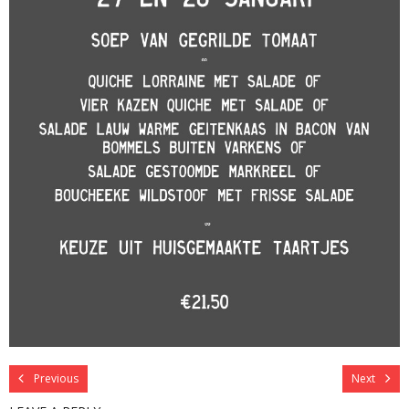
Previous
Next