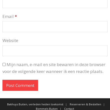
Email
*
Website
Mijn naam, e-mail en site bewaren in deze browser
voor de volgende keer wanneer ik een reactie plaats.
Bakhuys Buiten, verleden heden toekomst
Reserveren & Bestellen
Bommels Buiten
Contact