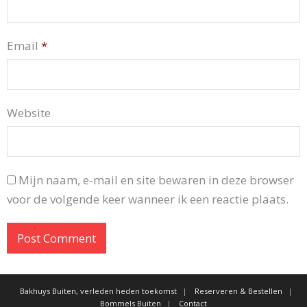
Email
*
Website
Mijn naam, e-mail en site bewaren in deze browser
voor de volgende keer wanneer ik een reactie plaats.
Bakhuys Buiten, verleden heden toekomst
Reserveren & Bestellen
Bommels Buiten
Contact