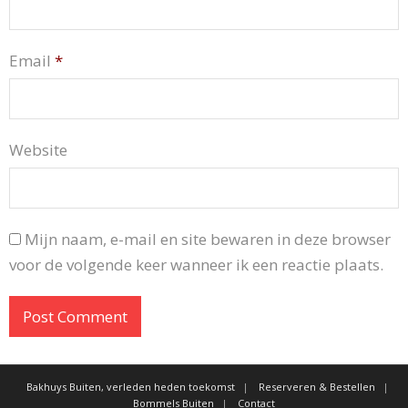
Email
*
Website
Mijn naam, e-mail en site bewaren in deze browser
voor de volgende keer wanneer ik een reactie plaats.
Bakhuys Buiten, verleden heden toekomst
Reserveren & Bestellen
Bommels Buiten
Contact