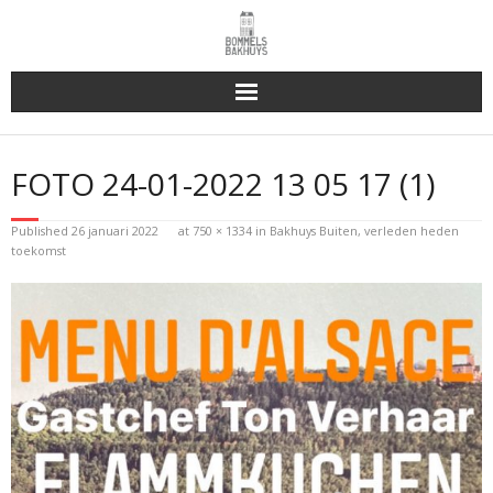
Bakhuys Buiten, verleden heden toekomst
FOTO 24-01-2022 13 05 17 (1)
Reserveren & Bestellen
Published
26 januari 2022
at
750 × 1334
in
Bakhuys Buiten, verleden heden
Bommels Buiten
toekomst
Contact