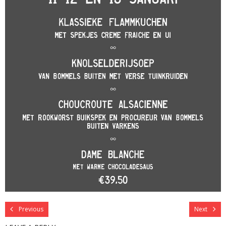
Previous
Next