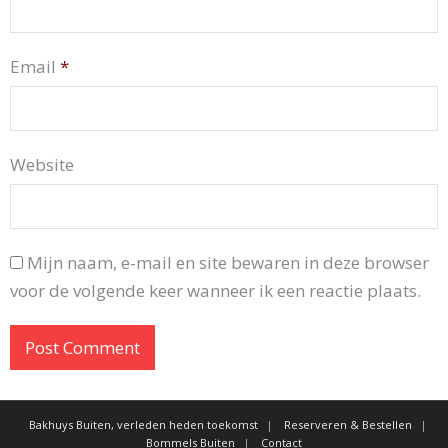
Email
*
Website
Mijn naam, e-mail en site bewaren in deze browser
voor de volgende keer wanneer ik een reactie plaats.
Bakhuys Buiten, verleden heden toekomst
Reserveren & Bestellen
Bommels Buiten
Contact