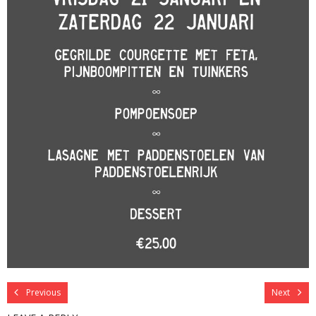
Previous
Next