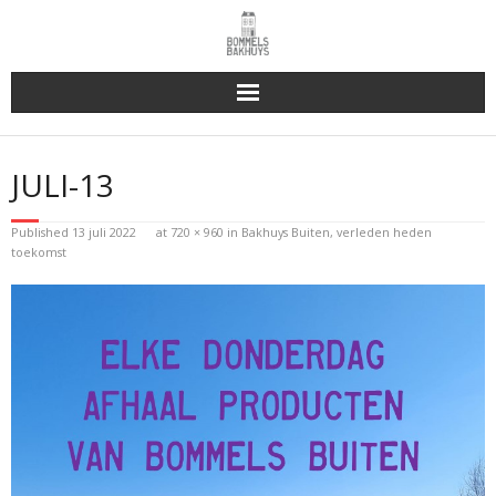
Bakhuys Buiten, verleden heden toekomst
JULI-13
Reserveren & Bestellen
Published
13 juli 2022
at
720 × 960
in
Bakhuys Buiten, verleden heden
Bommels Buiten
toekomst
Contact