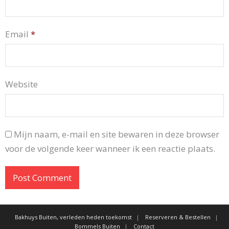
Email
*
Website
Mijn naam, e-mail en site bewaren in deze browser
voor de volgende keer wanneer ik een reactie plaats.
Bakhuys Buiten, verleden heden toekomst
Reserveren & Bestellen
Bommels Buiten
Contact