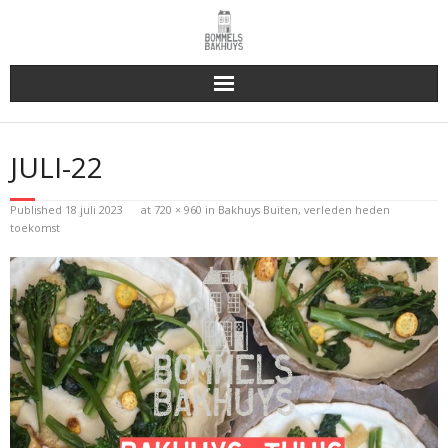
Bakhuys Buiten, verleden heden toekomst
JULI-22
Reserveren & Bestellen
Published
18 juli 2023
at
720 × 960
in
Bakhuys Buiten, verleden heden
Bommels Buiten
toekomst
Contact