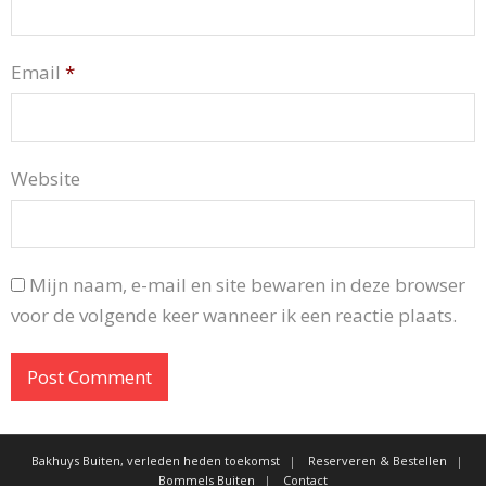
Email
*
Website
Mijn naam, e-mail en site bewaren in deze browser
voor de volgende keer wanneer ik een reactie plaats.
Bakhuys Buiten, verleden heden toekomst
Reserveren & Bestellen
Bommels Buiten
Contact