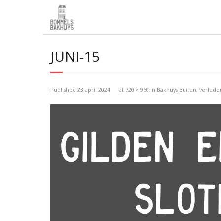
JUNI-15
Published
23 april 2024
at
720 × 960
in
Bakhuys Buiten, verled