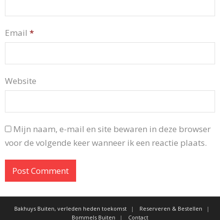
Email
*
Website
Mijn naam, e-mail en site bewaren in deze browser
voor de volgende keer wanneer ik een reactie plaats.
Bakhuys Buiten, verleden heden toekomst
Reserveren & Bestellen
Bommels Buiten
Contact