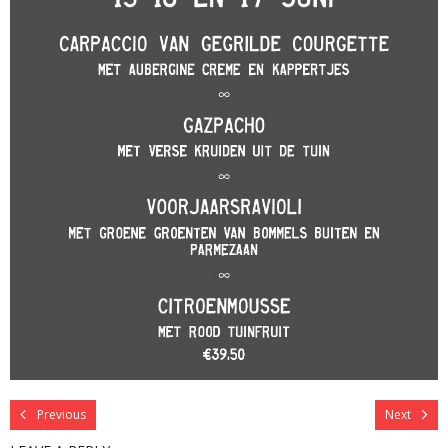
Previous
Next