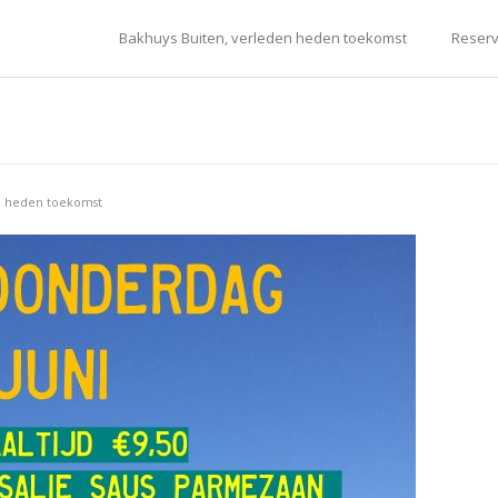
Bakhuys Buiten, verleden heden toekomst
Reserv
n heden toekomst