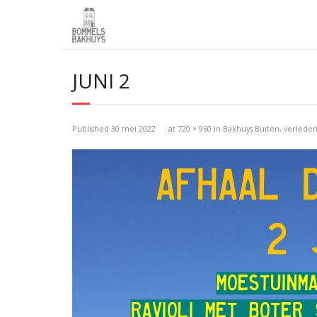
JUNI 2
Published
30 mei 2022
at
720 × 960
in
Bakhuys Buiten, verlede