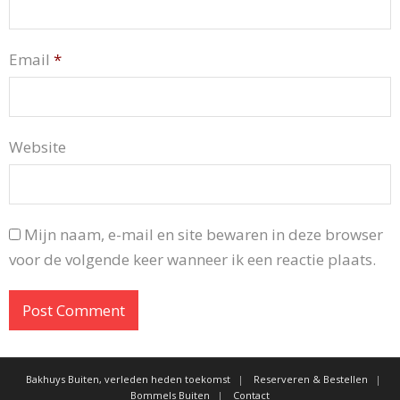
Email
*
Website
Mijn naam, e-mail en site bewaren in deze browser
voor de volgende keer wanneer ik een reactie plaats.
Bakhuys Buiten, verleden heden toekomst
Reserveren & Bestellen
Bommels Buiten
Contact