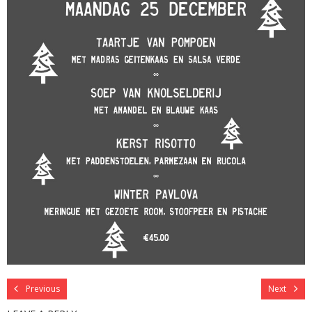
Previous
Next