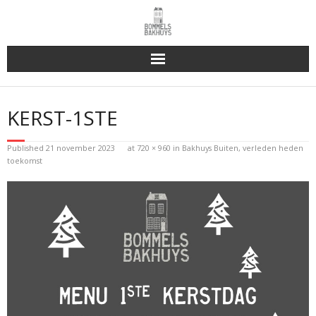
Bakhuys Buiten, verleden heden toekomst
KERST-1STE
Reserveren & Bestellen
Published
21 november 2023
at
720 × 960
in
Bakhuys Buiten, verleden heden
Bommels Buiten
toekomst
Contact