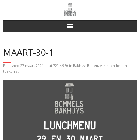
Bakhuys Buiten, verleden heden toekomst
MAART-30-1
Reserveren & Bestellen
Published
27 maart 2024
at
720 × 960
in
Bakhuys Buiten, verleden heden
Bommels Buiten
toekomst
Contact