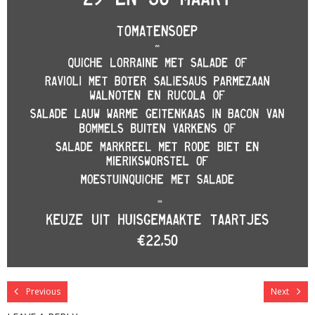
Previous
Next