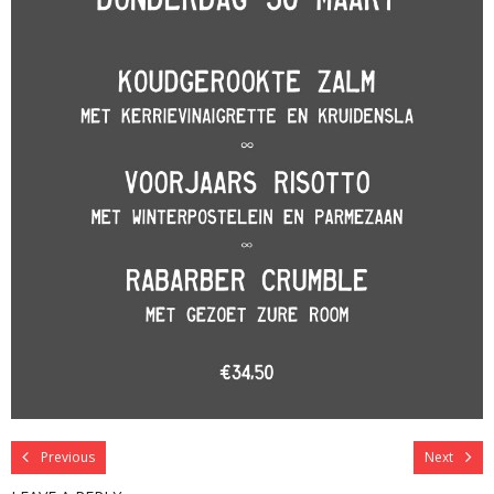
Previous
Next