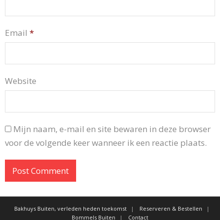
Email
*
Website
Mijn naam, e-mail en site bewaren in deze browser
voor de volgende keer wanneer ik een reactie plaats.
Bakhuys Buiten, verleden heden toekomst
Reserveren & Bestellen
Bommels Buiten
Contact