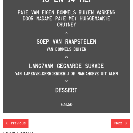
Previous
Next