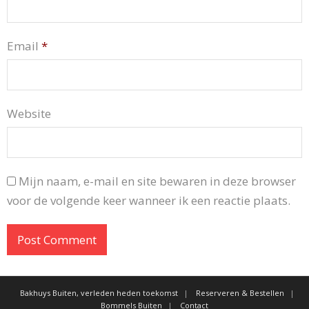
Email
*
Website
Mijn naam, e-mail en site bewaren in deze browser
voor de volgende keer wanneer ik een reactie plaats.
Bakhuys Buiten, verleden heden toekomst
Reserveren & Bestellen
Bommels Buiten
Contact