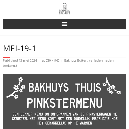
Bakhuys Buiten, verleden heden toekomst
MEI-19-1
Reserveren & Bestellen
Published
13 mei 2024
at
720 × 960
in
Bakhuys Buiten, verleden heden
Bommels Buiten
toekomst
Contact