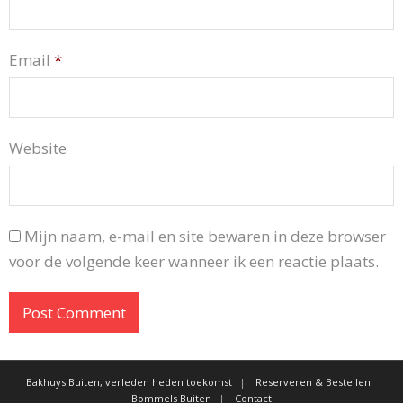
Email
*
Website
Mijn naam, e-mail en site bewaren in deze browser
voor de volgende keer wanneer ik een reactie plaats.
Bakhuys Buiten, verleden heden toekomst
Reserveren & Bestellen
Bommels Buiten
Contact