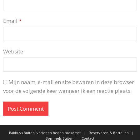
Email
*
Website
Mijn naam, e-mail en site bewaren in deze browser
voor de volgende keer wanneer ik een reactie plaats.
Bakhuys Buiten, verleden heden toekomst
Reserveren & Bestellen
Bommels Buiten
Contact