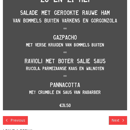
Previous
Next