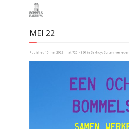
MEI 22
Published
10 mei 2022
at
720 × 960
in
Bakhuys Buiten, verlede