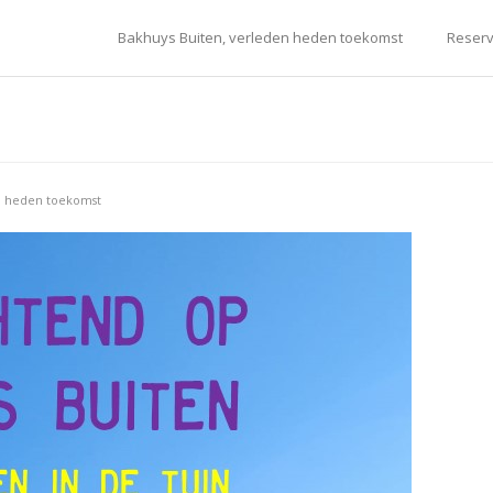
Bakhuys Buiten, verleden heden toekomst
Reserv
n heden toekomst