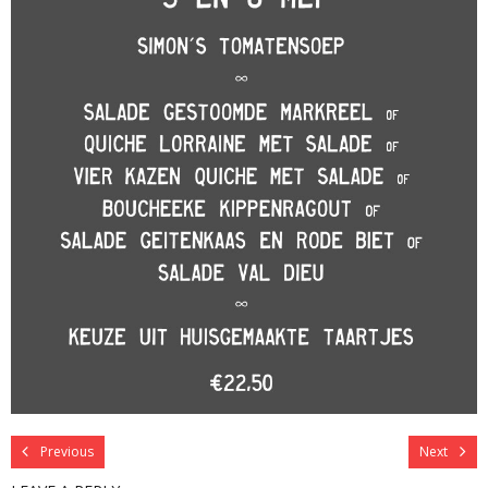
Previous
Next