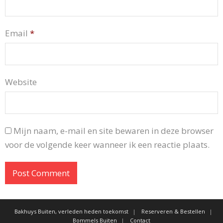
Email
*
Website
Mijn naam, e-mail en site bewaren in deze browser
voor de volgende keer wanneer ik een reactie plaats.
Bakhuys Buiten, verleden heden toekomst
Reserveren & Bestellen
Bommels Buiten
Contact