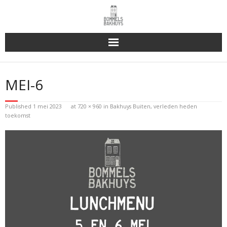
Bakhuys Buiten, verleden heden toekomst
MEI-6
Reserveren & Bestellen
Published
1 mei 2023
at
720 × 960
in
Bakhuys Buiten, verleden heden
Bommels Buiten
toekomst
Contact