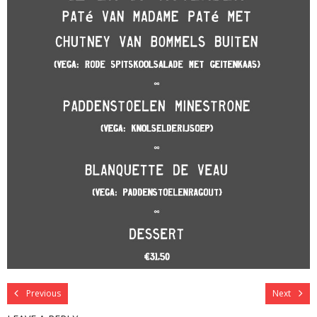
Previous
Next