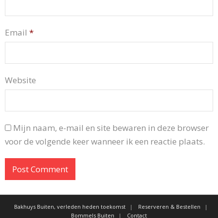
Email
*
Website
Mijn naam, e-mail en site bewaren in deze browser
voor de volgende keer wanneer ik een reactie plaats.
Bakhuys Buiten, verleden heden toekomst
Reserveren & Bestellen
Bommels Buiten
Contact