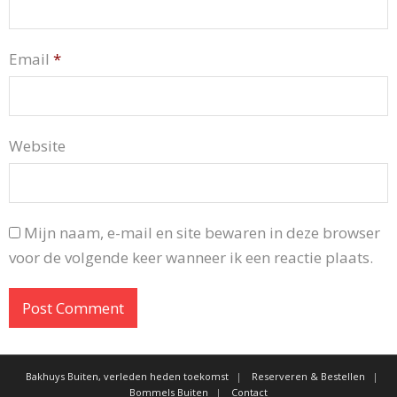
Email
*
Website
Mijn naam, e-mail en site bewaren in deze browser
voor de volgende keer wanneer ik een reactie plaats.
Bakhuys Buiten, verleden heden toekomst
Reserveren & Bestellen
Bommels Buiten
Contact