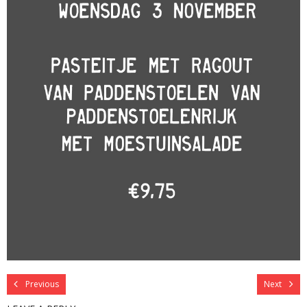
Previous
Next